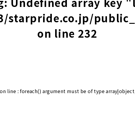
g
: Undefined array key "
starpride.co.jp/public
on line
232
on line
: foreach() argument must be of type array|object,