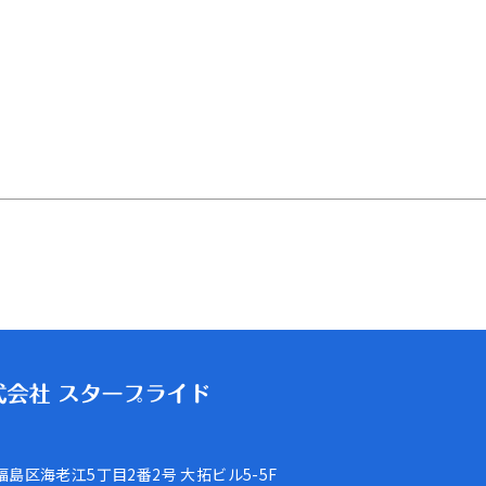
福島区海老江5丁目2番2号
大拓ビル5-5F