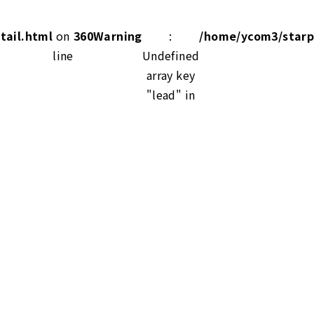
tail.html
on
360
Warning
:
/home/ycom3/starpr
line
Undefined
array key
"lead" in