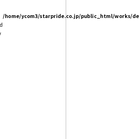
/home/ycom3/starpride.co.jp/public_html/works/de
ed
y