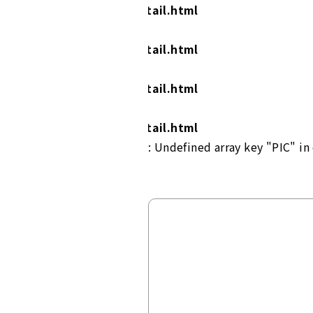
jp/public_html/works/detail.html
jp/public_html/works/detail.html
jp/public_html/works/detail.html
jp/public_html/works/detail.html
: Undefined array key "PIC" in