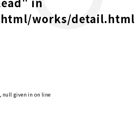
lead" in
_html/works/detail.html
 null given in
on line