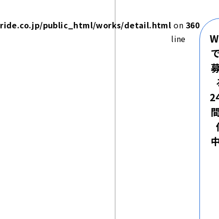
ide.co.jp/public_html/works/detail.html
on
360
W
line
2