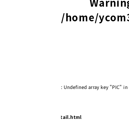
Warnin
/home/ycom3/
: Undefined array key "PIC" in
jp/public_html/works/detail.html