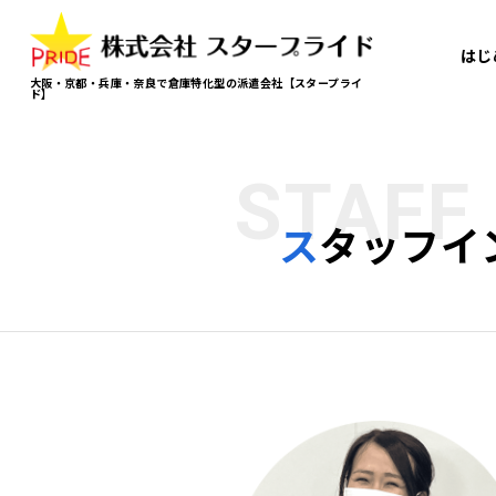
はじ
大阪・京都・兵庫・奈良で倉庫特化型の派遣会社【スタープライ
ド】
STAFF
スタッフ