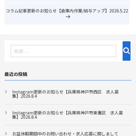
投
の
稿
投
次
コラム記事更新のお知らせ【倉庫内作業/給与アップ】2026.5.22
ナ
稿
の
投
ビ
稿
ゲ
ー
シ
検
ョ
検
索
索:
ン
最近の投稿
Instagram更新のお知らせ【兵庫県神戸市西区 求人募
集】2026.8.4
Instagram更新のお知らせ【兵庫県神戸市東灘区 求人募
集】2026.8.4
お盆休暇期間中のお問い合わせ・求人応募に関しまして