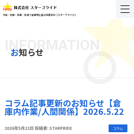
大阪・京都・兵庫・奈良で倉庫特化型の派遣会社【スタープライド】
INFORMATION
お知らせ
コ
コラム記事更新のお知らせ【倉
ン
庫内作業/人間関係】2026.5.22
テ
ン
ツ
投
2026年5月22日
投稿者:
STARPRIDE
コラム